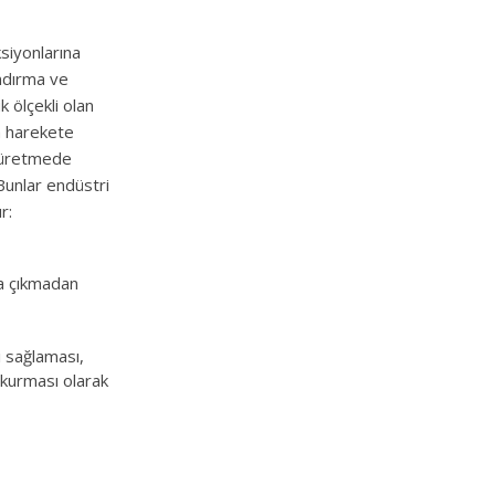
ksiyonlarına
ndırma ve
k ölçekli olan
a harekete
i üretmede
. Bunlar endüstri
r:
ya çıkmadan
i sağlaması,
m kurması olarak