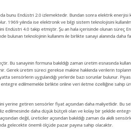
lında bunu Endüstri 2.0 izlemektedir. Bundan sonra elektrik enerjisi 
r. 1969 yılında ise elektronik ve bilgi sistem teknolojisini kullanılma
 Endüstri 4.0 takip etmiştir. Şu an hala içerisinde olunan süreç En
de bulunan teknolojinin kullanımı ile birlikte sanayi alanında daha fa
eçtir. Bu sanayinin formuna bakıldığı zaman üretim esnasında kullan
linir. Gerek üretim süreci gerekse makine hakkında verilerin toplanm
ayatta sensörlerin uygulandığı yerlerde bazı sorunlar bulunur. Piya
entegre edilmemekle birlikte online veri iletme özelliğine sahip ü
ni yerine getiren sensörler fiyat açısından daha maliyetlidir. Bu s
naliz edilmesinde daha düşük bütçeli olan ve kolay bir şekilde enteg
açısından değil, üreticiler açısından bakıldığı zaman da akıllı sensör
mda gelecekte önemli ölçüde pazar payına sahip olacaktır.