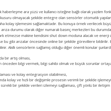
k haberleşme ara yüzü ve kullanıcı isteğine bağlı olarak yazılım fon
 kusuru olmayacak şekilde entegre olan sensörler otomatik yapıla
e daha kolay işlemesini sağlamaktadır. Bu konuya örnek verilecek büyü
 arıza durumu olarak diğer numaralı basınç merkezleri bu durumd
 fark etmezse makine kendisini shut down moduna alacak ve enerj
 ise bu gibi arızalar öncesinde online bir şekilde görevlilere bildirilir
inir. Akıllı sensörlerin sağlamış olduğu diğer önemli konular şunlardı
 bir artış olması,
 önceden bilgi vermek, bilgi sahibi olmak ve büyük sorunlar orta
laması ve kolay entegrasyon olabilmesi,
kolay ve hızlı bir değişimle prosesin verimli bir şekilde işlemey
ürekli bir şekilde verileri izlemeyi sağlaması, çift yönlü bir iletişi