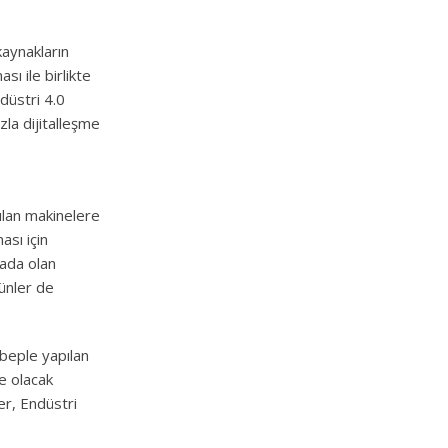
kaynakların
sı ile birlikte
düstri 4.0
zla dijitalleşme
ılan makinelere
ası için
sada olan
rünler de
ebeple yapılan
re olacak
ler, Endüstri