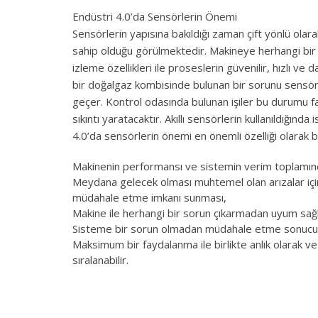
Endüstri 4.0’da Sensörlerin Önemi
Sensörlerin yapısına bakıldığı zaman çift yönlü olara
sahip olduğu görülmektedir. Makineye herhangi bir
izleme özellikleri ile proseslerin güvenilir, hızlı v
bir doğalgaz kombisinde bulunan bir sorunu sensör
geçer. Kontrol odasında bulunan işiler bu durumu
sıkıntı yaratacaktır. Akıllı sensörlerin kullanıldığında
4.0’da sensörlerin önemi en önemli özelliği olarak bil
Makinenin performansı ve sistemin verim toplamında
Meydana gelecek olması muhtemel olan arızalar için
müdahale etme imkanı sunması,
Makine ile herhangi bir sorun çıkarmadan uyum sağ
Sisteme bir sorun olmadan müdahale etme sonucunda 
Maksimum bir faydalanma ile birlikte anlık olarak ve s
sıralanabilir.